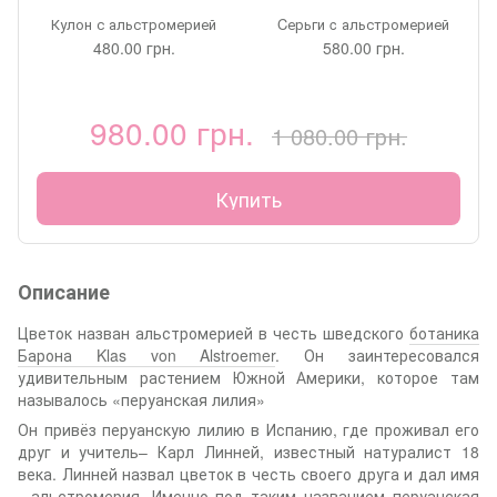
Кулон с альстромерией
Cерьги c альстромерией
480.00 грн.
580.00 грн.
980.00 грн.
1 080.00 грн.
Купить
Описание
Цветок назван альстромерией в честь шведского
ботаника
Барона Klas von Alstroemer
. Он заинтересовался
удивительным растением Южной Америки, которое там
называлось «перуанская лилия»
Он привёз перуанскую лилию в Испанию, где проживал его
друг и учитель– Карл Линней, известный натуралист 18
века. Линней назвал цветок в честь своего друга и дал имя
- альстромерия. Именно под таким названием перуанская