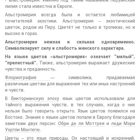
лилия стала известна в Европе.
Альстромерия всегда была и остается любимицей
почитателей экзотики. Альстромерия – экзотический
цветок, родом из Перу. Цветёт не только в тропиках, но и
высоко в горах.
Альстромерия нежная и сильная одновременно.
Символизирует силу и слабость женского характера.
На языке цветов «альстромерия» означает "милый",
"прелестный".
Также, альстромерия выражает дружеские
чувства и преданность.
Флориография
— символика, придаваемая
различным цветам для выражения тех или иных настроений
и чувств.
В
Викторианскую эпоху
язык цветов использовали для
тайного выражения чувств, в тех случаях, когда о них
нельзя было говорить открыто. Язык цветов появился на
Востоке. Знания о языке цветов попали в Европу благодаря
заметкам двух персон:
Обри де ля Моттрея
и
леди Мэри
Уортли Монтегю
.
Цветы – это язык природы. Он настоящий и искренний.