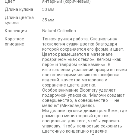
Цвет
янтарный (коричневый)
Длина кулона
53 мм
Длина цветка
35 мм
кулона
Коллекция
Natural Collection
Короткое
Тонкая ручная работа. Специальная
описание
технология сушки цветка благодаря
которой сохраняется его форма и цвет.
Цветок размещается в материале
прозрачном «как стекло», лёгком «как
перо» и твёрдом «как камень». В
изготовлении украшений приоритетными
составляющими являются шлифовка
изделий, качество материала и
сохранение цвета цветка.
Особое внимание Bloomery уделяет
подарочной упаковке. "Мелочи создают
совершенство, а совершенство — не
мелочь" (Микеланджело).
Мы делаем пуговки диаметром 8 мм, где
размещён миниатюрный цветок,
специально для того, чтобы украсить
упаковку. Чтобы полностью сохранить
цветочную концепцию изделие