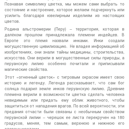
Познавая символику цветка, мы можем сами выбрать то
состояние и настроение, которое желаем подчеркнуть или
усилить благодаря ювелирным изделиям из настоящих
цветов.
Родина альстромерии (Перу) – территория, которая в
далёком прошлом принадлежала племени индейцев. В
Европе это племя назвали инками. Инки создали
могущественную цивилизацию. Не владея информацией об
изобретениях, они знали тайны медицины, строительства,
искусства. Они верили в могущественные силы природы, а
перуанскую лилию особенно почитали и приписывали
магические свойства.
Этот «огненный цветок» с тигровым окрасом имеет свою
историю и легенду. Легенда рассказывает, что сам бог
солнца подарил земле инков перуанскую лилию. Древние
племена верили в возможности цветка сделать человека
невидимым или придать ему облик животного, чтобы
защититься от нападения врагов. По всей вероятности, эти
предания отчасти были связаны с необычным свойством
перуанской лилии – черешок ее листа перекручен на 180
градусов, меняя, тем самым, верхнюю и нижнюю его
сторону местами.