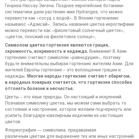
Генриха Нассау-Зигена. Позднее европейские ботаники-
систематики дали растению имя Hydrangea, что можно
перевести как «сосуд с водой». В Японии гортенизию
называюс «Адзисай». Запись названия цветка иероглифами
можно перевести как «фиолетовый солнечный цветок»,
«цветок, похожий на фиолетовое солнце».
Символом цветка гортензия являются грация,
скромность, искренность и надежда.
Внимание! В Азии
гортензию считают символом «равнодушия», поэтому
будьте внимательны выбирая гортензию жителям Азии. Для
жителей Европы гортензия – это воплощение грации и
надежды.
Многие народы гортензию считают оберегом,
в народных поверьях считается, что гортензия способна
отгонять болезни и несчастья.
Цветы – это язык природы. Он настоящий и искренний.
Познавая символику цветка, мы можем сами выбрать то
состояние и настроение, которое желаем подчеркнуть или
усилить благодаря ювелирным изделиям из настоящих
цветов.
Флориография
— символика, придаваемая
различным цветам для выражения тех или иных настроений