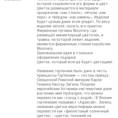
которой сохраняется его форма и цвет.
Цветок размещается в материале
прозрачном «как стекло», лёгком «как
перо» и твёрдом «как камень». Изделие
будет целым даже если упадёт. По весу
изделие лёгкое, носить его приятно.
Фирменная пуговка Bloomery, где
размещён миниатюрный цветочек, и
травка, на которой лежит изделие,
являются фирменным стилем коробочки
Bloomery.
Оригинальная идея и стильное
оформление подарка!
Цветок, который всегда будет цветущим!
Название гортензия было дано в честь
принцессы Гортензии — сестры принца
Священной Римской империи Карла
Генриха Нассау-Зигена. Позднее
европейские ботаники-систематики дали
растению имя Hydrangea, что можно
перевести как «сосуд с водой». В Японии
гортенизию называют «Адзисай». Запись
названия цветка иероглифами можно
перевести как «фиолетовый солнечный
цветок», «цветок, похожий на