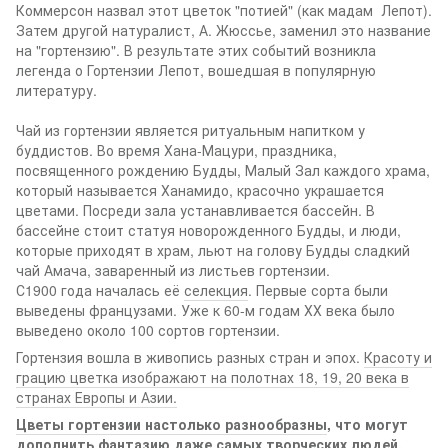
Коммерсон назвал этот цветок "потией" (как мадам Лепот).
Затем другой натуралист, А. Жюссье, заменил это название
на "гортензию". В результате этих событий возникла
легенда о Гортензии Лепот, вошедшая в популярную
литературу.
Чай из гортензии является ритуальным напитком у
буддистов. Во время Хана-Мацури, праздника,
посвященного рождению Будды, Малый Зал каждого храма,
который называется Ханамидо, красочно украшается
цветами. Посреди зала устанавливается бассейн. В
бассейне стоит статуя новорожденного Будды, и люди,
которые приходят в храм, льют на голову Будды сладкий
чай Амача, заваренный из листьев гортензии.
С1900 года началась её
селекция
. Первые сорта были
выведены французами. Уже к 60-м годам ХХ века было
выведено около 100 сортов гортензии.
Гортензия вошла в живопись разных стран и эпох.
Красоту и
грацию цветка изображают на полотнах 18, 19, 20 века в
странах Европы и Азии.
Цветы гортензии настолько разнообразны
, что могут
дополнить фантазию даже самых творческих людей.