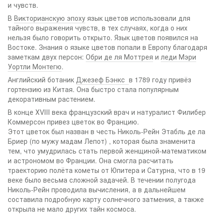
и чувств.
В
Викторианскую эпоху
язык цветов использовали для
тайного выражения чувств, в тех случаях, когда о них
нельзя было говорить открыто. Язык цветов появился на
Востоке. Знания о языке цветов попали в Европу благодаря
заметкам двух персон:
Обри де ля Моттрея
и
леди Мэри
Уортли Монтегю
.
Английский ботаник
Джезеф Бэнкс
в 1789 году привёз
гортензию из Китая. Она быстро стала популярным
декоративным растением.
В конце ХVIII века французский врач и натуралист Филибер
Коммерсон привез цветок во Францию.
Этот цветок был назван в честь Николь-Рейн Этабль де ла
Бриер (по мужу мадам Лепот) , которая была знаменита
тем, что умудрилась стать первой женщиной-математиком
и астрономом во Франции. Она смогла расчитать
траекторию полёта кометы от Юпитера и Сатурна, что в 19
веке было весьма сложной задачей. В течении полугода
Николь-Рейн проводила вычисления, а в дальнейшем
составила подробную карту солнечного затмения, а также
открыла не мало других тайн космоса.