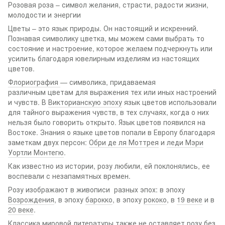
Розовая роза – символ желания, страсти, радости жизни,
молодости и энергии
Цветы – это язык природы. Он настоящий и искренний.
Познавая символику цветка, мы можем сами выбрать то
состояние и настроение, которое желаем подчеркнуть или
усилить благодаря ювелирным изделиям из настоящих
цветов.
Флориография
— символика, придаваемая
различным цветам для выражения тех или иных настроений
и чувств. В
Викторианскую эпоху
язык цветов использовали
для тайного выражения чувств, в тех случаях, когда о них
нельзя было говорить открыто. Язык цветов появился на
Востоке. Знания о языке цветов попали в Европу благодаря
заметкам двух персон:
Обри де ля Моттрея
и
леди Мэри
Уортли Монтегю
.
Как известно из истории, розу любили, ей поклонялись, ее
воспевали с незапамятных времен.
Розу изображают в живописи разных эпох: в эпоху
Возрождения
, в эпоху
барокко
, в эпоху
рококо
, в
19 веке
и в
20 веке
.
Классика мировой литературы также не оставляет розу без