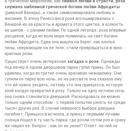
В греческой мифологии, как
символ любви и страсти, роза
служила эмблемой греческой богини любви Афродиты
(римской Венеры), а также символизировала любовь и
желание. В эпоху Ренессанса роза ассоциировалась с
Венерой из-за красоты и аромата этого цветка, а колкость
ее шипов - с ранами любви. По одной легенде, роза впервые
расцвела, когда из волн моря появилась на свет богиня
любви Афродита. Едва она вышла на берег, как хлопья
пены, сверкающие на ее теле, стали превращаться в ярко -
красные розы.
Существует очень интересная
загадка о розе
. Однажды
под вечер в одном дворцовом парке гулял принц. Он был
удивлен, когда встретил очень красивую незнакомку. Они
гуляли по парку всю ночь, но на рассвете она сказала ему,
что ей нужно уходить, потому что она принцесса, которую
злой колдун превратил в розу. Только на одну летнюю ночь
она снова становится девушкой. Расколдовать ее можно
только одним способом - с первой попытки узнать ее среди
тысяч других роз. В случае неверного выбора девушка
погибнет. Принцесса исчезла, а принц с первыми лучами
солнца пошел в ту часть парка, где росли сотни роз и сразу
же нашел ее. Вопрос - как он ее узнал? Ответ: на ней не