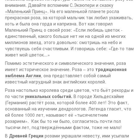
внимания. Давайте вспомним
С.Экзюпери и сказку
«Маленький Принц»
. На его маленькой планете росла
прекрасная роза, за которой мальчик так любил ухаживать,
хоть и была она горда и капризна. Вот как говорил
Маленький Принц о своей розе: «Если любишь цветок -
единственный, какого больше нет ни на одной из многих
миллионов звезд, этого довольно: смотришь на небо и
чувствуешь себя счастливым. И говоришь себе: «Где-то там
живет мой цветок...»
Помимо эстетического и символического значения, роза
имеет историческое значение. Роза – это
традиционная
эмблема Англии
, она представляет собой самый
известный нагрудный знак английских королей.
Роза настолько королева среди цветов, что бьёт рекорды и
по части
уникальных событий
.
В городе Хильдесхайме
(Германия) растёт роза, которой более 400 лет! Это факт,
основанный на изучении дендрологов. Легенда гласит, что
ей более 1000 лет, называют её «тысячелетним
розарием». Как бы то ни было, согласитесь почти пол
тысячи лет, подтверждёнными фактом, тоже не мало!
В
Древней Греции
розами украшали невесту, ими усыпали