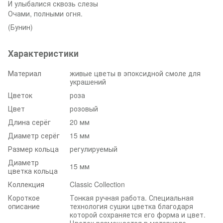
И улыбалися сквозь слезы
Очами, полными огня.
(Бунин)
Характеристики
Материал
живые цветы в эпоксидной смоле для
украшений
Цветок
роза
Цвет
розовый
Длина серёг
20 мм
Диаметр серёг
15 мм
Размер кольца
регулируемый
Диаметр
15 мм
цветка кольца
Коллекция
Classic Collection
Короткое
Тонкая ручная работа. Специальная
описание
технология сушки цветка благодаря
которой сохраняется его форма и цвет.
Цветок размещается в материале