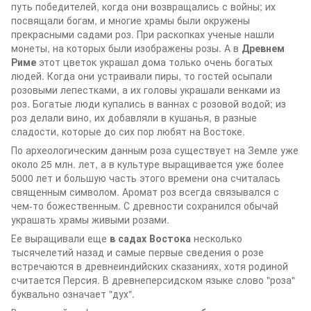
путь победителей, когда они возвращались с войны; их
посвящали богам, и многие храмы были окружены
прекрасными садами роз. При раскопках ученые нашли
монеты, на которых были изображены розы. А в
Древнем
Риме
этот цветок украшал дома только очень богатых
людей. Когда они устраивали пиры, то гостей осыпали
розовыми лепестками, а их головы украшали венками из
роз. Богатые люди купались в ваннах с розовой водой; из
роз делали вино, их добавляли в кушанья, в разные
сладости, которые до сих пор любят на Востоке.
По археологическим данным роза существует на Земле уже
около 25 млн. лет, а в культуре выращивается уже более
5000 лет и большую часть этого времени она считалась
священным символом. Аромат роз всегда связывался с
чем-то божественным. С древности сохранился обычай
украшать храмы живыми розами.
Ее выращивали еще
в садах Востока
несколько
тысячелетий назад и самые первые сведения о розе
встречаются в древнеиндийских сказаниях, хотя родиной
считается Персия. В древнеперсидском языке слово "роза"
буквально означает "дух".