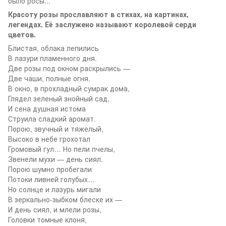
было росы...
Красоту розы прославляют в стихах, на картинах,
легендах. Её заслужено называют королевой серди
цветов.
Блистая, облака лепились
В лазури пламенного дня.
Две розы под окном раскрылись —
Две чаши, полные огня.
В окно, в прохладный сумрак дома,
Глядел зеленый знойный сад,
И сена душная истома
Струила сладкий аромат.
Порою, звучный и тяжелый,
Высоко в небе грохотал
Громовый гул… Но пели пчелы,
Звенели мухи — день сиял.
Порою шумно пробегали
Потоки ливней голубых…
Но солнце и лазурь мигали
В зеркально-зыбком блеске их —
И день сиял, и млели розы,
Головки томные клоня,