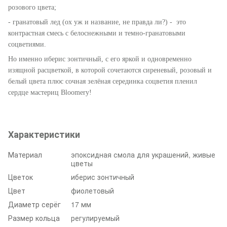
розового цвета
;
-
г
ранатовый лед (ох уж и название, не правда ли?) - это
контрастная смесь с белоснежными и темно-гранатовыми
соцветиями.
Но именно иберис зонтичный, с его яркой и одновременно
изящной расцветкой, в которой сочетаются сиреневый, розовый и
белый цвета плюс сочная зелёная серединка соцветия пленил
сердце мастериц Bloomery!
Характеристики
Материал
эпоксидная смола для украшений, живые
цветы
Цветок
иберис зонтичный
Цвет
фиолетовый
Диаметр серёг
17 мм
Размер кольца
регулируемый