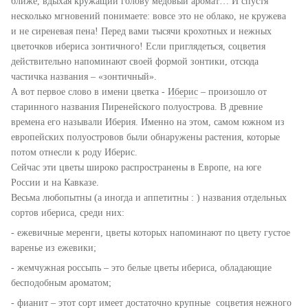
ближе, вдыхая кружащий голову медовый аромат… И спустя
несколько мгновений понимаете: вовсе это не облако, не кружева
и не сиреневая пена! Перед вами тысячи крохотных и нежных
цветочков ибериса зонтичного! Если приглядеться, соцветия
действительно напоминают своей формой зонтики, отсюда
частичка названия – «зонтичный».
А вот первое слово в имени цветка -
Иберис
– произошло от
старинного названия Пиренейского полуострова. В древние
времена его называли Иберия. Именно на этом, самом южном из
европейских полуостровов были обнаружены растения, которые
потом отнесли к роду Иберис.
Сейчас эти цветы широко распространены в Европе, на юге
России и на Кавказе.
Весьма любопытны (а иногда и аппетитны : ) названия отдельных
сортов ибериса, среди них:
-
е
жевичные меренги, цветы которых напоминают по цвету густое
варенье из ежевики
;
-
ж
емчужная россыпь – это белые цветы ибериса, обладающие
бесподобным ароматом
;
-
ф
ианит – этот сорт имеет достаточно крупные соцветия нежного