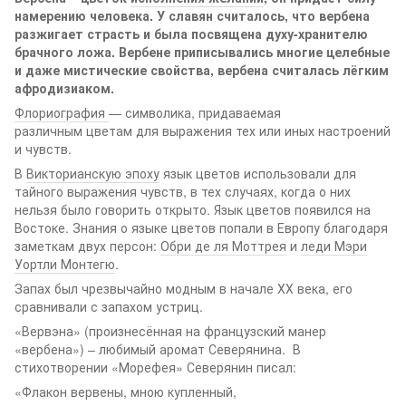
намерению человека. У славян считалось, что вербена
разжигает страсть и была посвящена духу-хранителю
брачного ложа. Вербене приписывались многие целебные
и даже мистические свойства, вербена считалась лёгким
афродизиаком.
Флориография
— символика, придаваемая
различным цветам для выражения тех или иных настроений
и чувств.
В
Викторианскую эпоху
язык цветов использовали для
тайного выражения чувств, в тех случаях, когда о них
нельзя было говорить открыто. Язык цветов появился на
Востоке. Знания о языке цветов попали в Европу благодаря
заметкам двух персон:
Обри де ля Моттрея
и
леди Мэри
Уортли Монтегю
.
Запах был чрезвычайно модным в начале ХХ века, его
сравнивали с запахом устриц.
«Вервэна» (произнесённая на французский манер
«вербена») – любимый аромат Северянина. В
стихотворении «Морефея» Северянин писал:
«Флакон вервены, мною купленный,