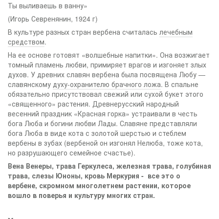
Ты выливаешь в ванну»
(Игорь Севренянин, 1924 г)
В культуре разных стран вербена считалась
лечебным
средством
.
На ее основе готовят «волшебные напитки». Она возжигает
томный пламень любви, примиряет врагов и изгоняет злых
духов. У древних славян вербена была посвящена Любу —
славянскому
духу-охранителю брачного ложа
. В спальне
обязательно присутствовал свежий или сухой букет этого
«священного» растения. Древнерусский народный
весенний праздник «Красная горка» устраивали в честь
бога Люба и богини любви Лады. Славяне представляли
бога Люба в виде кота с золотой шерстью и стеблем
вербены в зубах (вербеной он изгонял Нелюба, тоже кота,
но разрушающего семейное счастье).
Вена Венеры, трава Геркулеса, железная трава, голубиная
трава, слезы Юноны, кровь Меркурия - все это о
вербене, скромном многолетнем растении, которое
вошло в поверья и культуру многих стран.