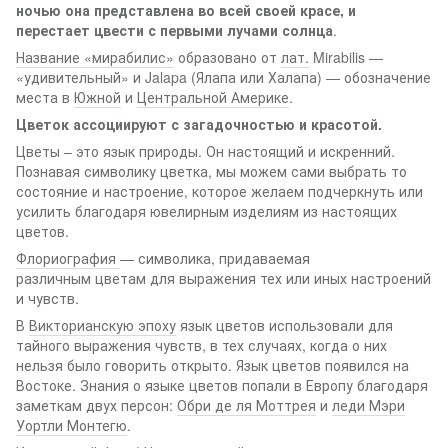
ночью она представлена во всей своей красе, и
перестает цвести с первыми лучами солнца
.
Название «мирабилис»
образовано от
лат.
Mirabilis —
«удивительный» и Jalapa (Ялапа или Халапа) — обозначение
места в
Южной
и
Центральной Америке
.
Цветок ассоциируют с загадочностью и красотой.
Цветы – это язык природы. Он настоящий и искренний.
Познавая символику цветка, мы можем сами выбрать то
состояние и настроение, которое желаем подчеркнуть или
усилить благодаря ювелирным изделиям из настоящих
цветов.
Флориография
— символика, придаваемая
различным цветам для выражения тех или иных настроений
и чувств.
В
Викторианскую эпоху
язык цветов использовали для
тайного выражения чувств, в тех случаях, когда о них
нельзя было говорить открыто. Язык цветов появился на
Востоке. Знания о языке цветов попали в Европу благодаря
заметкам двух персон:
Обри де ля Моттрея
и
леди Мэри
Уортли Монтегю
.