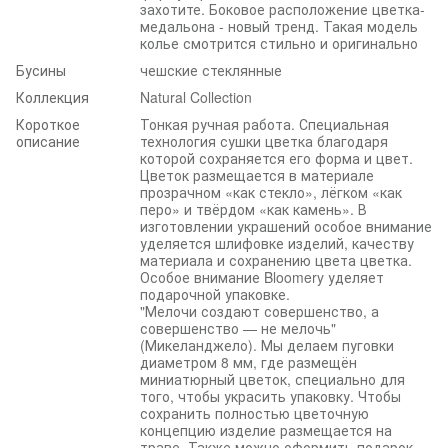
захотите. Боковое расположение цветка-
медальона - новый тренд. Такая модель
колье смотрится стильно и оригинально
Бусины
чешские стеклянные
Коллекция
Natural Collection
Короткое
Тонкая ручная работа. Специальная
описание
технология сушки цветка благодаря
которой сохраняется его форма и цвет.
Цветок размещается в материале
прозрачном «как стекло», лёгком «как
перо» и твёрдом «как камень». В
изготовлении украшений особое внимание
уделяется шлифовке изделий, качеству
материала и сохранению цвета цветка.
Особое внимание Bloomery уделяет
подарочной упаковке.
"Мелочи создают совершенство, а
совершенство — не мелочь"
(Микеланджело). Мы делаем пуговки
диаметром 8 мм, где размещён
миниатюрный цветок, специально для
того, чтобы украсить упаковку. Чтобы
сохранить полностью цветочную
концепцию изделие размещается на
траве. Также можно оформить подарок