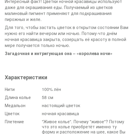
Интересный факт! Цветки ночной красавицы используют
даже для окрашивания еды. Получаемый из цветков
малиновый пигмент применяют для подкрашивания
пирожных и желе.
Для того, чтобы застать цветок в открытом состоянии Вам
нужно его найти вечером или ночью. Потому-что днём
ночная красавица закрыта, созерцать её красоту в полной
мере получается только ночью.
Загадочна
я
и интригующа
я
она – «королева ночи»
Характеристики
Нити
100% лён
Длина колье
58 см
Медальон
настоящий цветок
Цветок
ночная красавица
Плетение
"Живое колье". Почему "живое"? Потому
что это колье приобретёт именно ту
форму и расположение на шее, какое Вы