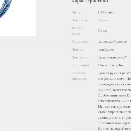
Характеристики
Нити
100% лён
Цвет нити
синий
Длина
50 см
колье
Медальон
настоящий цветок
Цветок
незабудки
Плетение
"живое плетение"
Коллекция
Classic Collection
Короткое
Тонкая ручная работ
описание
его форма и цвет. Ц
и твёрдом «как кам
изделий, качество м
Особое внимание Bl
совершенство — не 
Мы делаем пуговки 
чтобы украсить упа
размещается на тра
Оригинальная идея 
Цветок, который вс