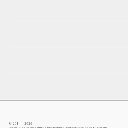
© 2014—2026
Цветущее настроение с цветущими украшениями от Bloomery