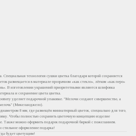
а. Специальная технология сушки цветка благодаря которой сохраняется
веток размещается в материале прозрачном «как стекло», лёгком «как перо»
ень». В изготовлении украшений приоритетными являются шлифовка
атериала и сохранение цвета цветка.
oomery уделяет подарочной упаковке. "Мелочи создают совершенство, а
мелочь" (Микеланджело).
диаметром 8 мм, где размещён миниатюрный цветок, специально для того,
ковку. Чтобы полностью сохранить цветочную концепцию изделие
ве. Также можно оформить подарок подарочной биркой с пожеланием.
и стильное оформление подарка!
егда будет цветущим!