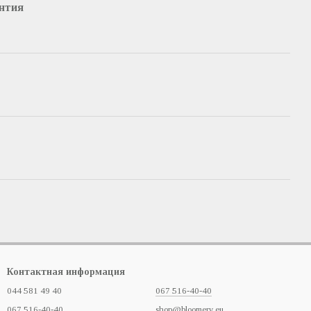
нтия
Контактная информация
044 581 49 40
067 516-40-40
067 516-40-40
shop@bloomery.eu