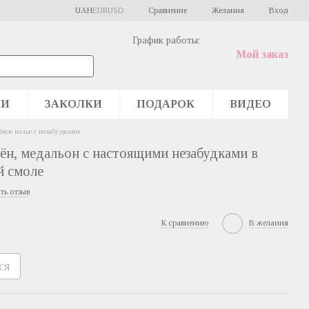
Сравнение
UAH
EUR
USD
Желания
Вход
График работы:
Мой заказ
ШИ
ЗАКОЛКИ
ПОДАРОК
ВИДЕО
ёное колье с незабудками
лён, медальон с настоящими незабудками в
й смоле
ть отзыв
К сравнению
В желания
ся