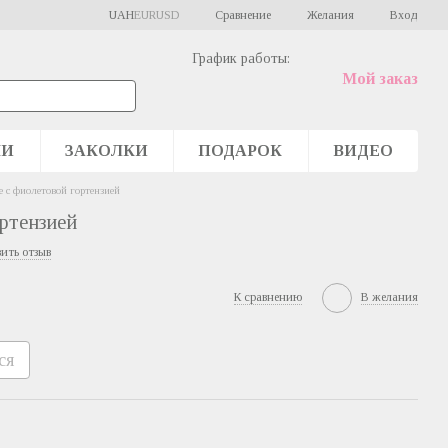
Сравнение
UAH
EUR
USD
Желания
Вход
График работы:
Мой заказ
ШИ
ЗАКОЛКИ
ПОДАРОК
ВИДЕО
е с фиолетовой гортензией
ртензией
ить отзыв
К сравнению
В желания
ся