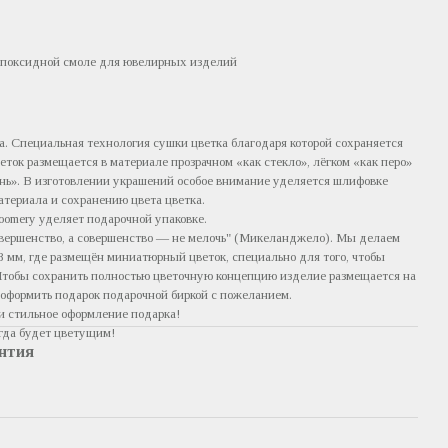
эпоксидной смоле для ювелирных изделий
а. Специальная технология сушки цветка благодаря которой сохраняется
веток размещается в материале прозрачном «как стекло», лёгком «как перо»
ень». В изготовлении украшений особое внимание уделяется шлифовке
атериала и сохранению цвета цветка.
oomery уделяет подарочной упаковке.
вершенство, а совершенство — не мелочь" (Микеланджело). Мы делаем
8 мм, где размещён миниатюрный цветок, специально для того, чтобы
 Чтобы сохранить полностью цветочную концепцию изделие размещается на
 оформить подарок подарочной биркой с пожеланием.
и стильное оформление подарка!
егда будет цветущим!
нтия