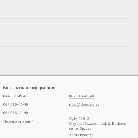
Контактная информация
044 581 49 40
067 516-40-40
067 516-40-40
shop@bloomery.eu
066 516-40-40
Кyiv, 01012
Перезвонить вам?
Maydan Nezalezhnosti, 2, Business
center Spaces
Карта проезда