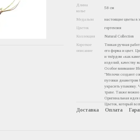
Длина
58 cм
колье
Медальон
настоящие цветы в 
Цветок
гортензия
Коллекция
Natural Collection
Короткое
Тонкая ручная работ
описание
его форма и цвет. Ц
и твёрдом «как кам
изделий, качеству м
Особое внимание Bl
"Мелочи создают со
пуговки диаметром 
украсить упаковку.
траве. Также можно
Оригинальная идея 
Цветок, который вс
Доставка
Оплата
Гара