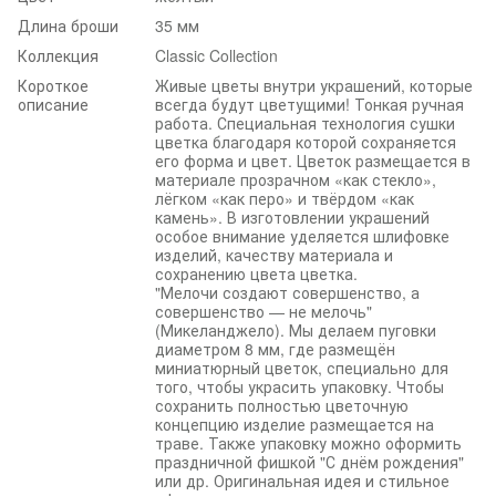
Длина броши
35 мм
Коллекция
Classic Collection
Короткое
Живые цветы внутри украшений, которые
описание
всегда будут цветущими! Тонкая ручная
работа. Специальная технология сушки
цветка благодаря которой сохраняется
его форма и цвет. Цветок размещается в
материале прозрачном «как стекло»,
лёгком «как перо» и твёрдом «как
камень». В изготовлении украшений
особое внимание уделяется шлифовке
изделий, качеству материала и
сохранению цвета цветка.
"Мелочи создают совершенство, а
совершенство — не мелочь"
(Микеланджело). Мы делаем пуговки
диаметром 8 мм, где размещён
миниатюрный цветок, специально для
того, чтобы украсить упаковку. Чтобы
сохранить полностью цветочную
концепцию изделие размещается на
траве. Также упаковку можно оформить
праздничной фишкой "С днём рождения"
или др. Оригинальная идея и стильное