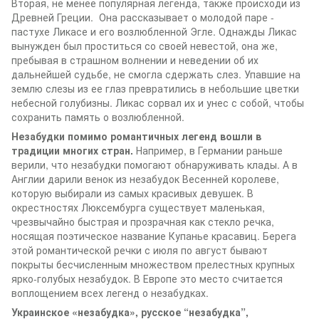
Вторая, не менее популярная легенда, также происходи из
Древней Греции. Она рассказывает о молодой паре -
пастухе Ликасе и его возлюбленной Эгле. Однажды Ликас
вынужден был проститься со своей невестой, она же,
пребывая в страшном волнении и неведении об их
дальнейшей судьбе, не смогла сдержать слез. Упавшие на
землю слезы из ее глаз превратились в небольшие цветки
небесной голубизны. Ликас сорвал их и унес с собой, чтобы
сохранить память о возлюбленной.
Незабудки помимо романтичных легенд вошли в
традиции многих стран.
Например, в Германии раньше
верили, что незабудки помогают обнаруживать клады. А в
Англии дарили венок из незабудок Весенней королеве,
которую выбирали из самых красивых девушек. В
окрестностях Люксембурга существует маленькая,
чрезвычайно быстрая и прозрачная как стекло речка,
носящая поэтическое название Купанье красавиц. Берега
этой романтической речки с июля по август бывают
покрыты бесчисленным множеством прелестных крупных
ярко-голубых незабудок. В Европе это место считается
воплощением всех легенд о незабудках.
Украинское «незабудка», русское “незабудка”,