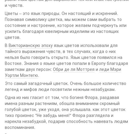
и чувств.
Цветы – это язык природы. Он настоящий и искренний.
Познавая символику цветка, мы можем сами выбрать то
состояние и настроение, которое желаем подчеркнуть или
усилить благодаря ювелирным изделиям из настоящих
цветов.
В
Викторианскую эпоху
язык цветов использовали для
тайного выражения чувств, в тех случаях, когда о них
нельзя было говорить открыто. Язык цветов появился на
Востоке. Знания о языке цветов попали в Европу благодаря
заметкам двух персон:
Обри де ля Моттрея
и
леди Мэри
Уортли Монтегю
.
Это самый загадочный цветок. Очень большое количество
легенд и мифов люди посвятили нежным незабудкам.
Одна из них гласит от том, что богиня Флора, раздавая
имена разным растениям, обошла вниманием скромный
голубой цветок, уже уходя, она услышала. как этот цветок
тихо произнес "Не забудь меня!" Флора разглядела и
нарекла незабудкой, подарив способность навевать людям
воспоминания.