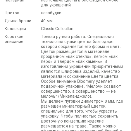
для украшений
Цветок
незабудки
Длина броши
40 мм
Коллекция
Classic Collection
Короткое
Тонкая ручная работа. Специальная
описание
технология сушки цветка благодаря
которой сохраняется его форма и цвет.
Цветок размещается в материале
прозрачном «как стекло», лёгком «как
перо» и твёрдом «как камень». В
изготовлении украшений приоритетными
являются шлифовка изделий, качество
материала и сохранение цвета цветка.
Особое внимание Bloomery уделяет
подарочной упаковке. "Мелочи создают
совершенство, а совершенство — не
мелочь" (Микеланджело).
Мы делаем пуговки диаметром 8 мм, где
размещён миниатюрный цветок,
специально для того, чтобы украсить
упаковку. Чтобы полностью сохранить
цветочную концепцию изделие
размещается на траве. Также можно
оформить подарок подарочной биркой с