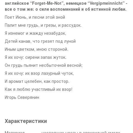
английское “Forget-Me-Not”, немецкое “Vergipmeinnicht” -
все о том же: о силе воспоминаний и об истинной любви.
Поет Июнь, и песни этой зной
Палит мне грудь, и грезы, и рассудок.
Я изнемог и жажду незабудок,
Детей канав, что грезят под луной
Иным цветком, иною стороной.
Я их хочу: сирени запах жуток.
Он грудь пьянит несбыточной весной;
Я их хочу: их взор лазурный чуток,
И аромат целебен, как простор.
Как я люблю участливый их взор!
Игорь Северянин
Характеристики
Материал
настоящие цветы в эпоксидной смоле